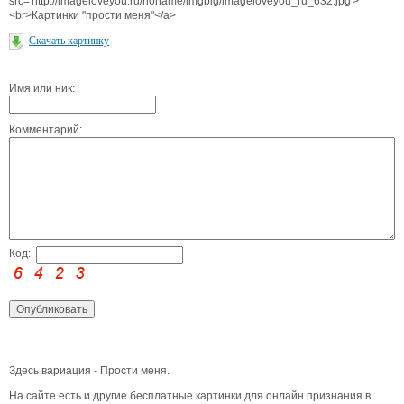
src='http://imageloveyou.ru/noname/imgbig/imageloveyou_ru_632.jpg'>
<br>Картинки "прости меня"</a>
Скачать картинку
Имя или ник:
Комментарий:
Код:
Здесь вариация - Прости меня.
На сайте есть и другие бесплатные картинки для онлайн признания в