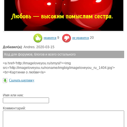
нравится
9
не нравится
20
Добавил(а)
: Andres. 2020-03-15
Код для форумов, блогов и всего остального
<a href='http://imageloveyou.ru/smysl/'><img
src='http://imageloveyou.ru/noname/imgbig/imageloveyou_ru_1404.jpg'>
<br>Картинки о любви</a>
Скачать картинку
Имя или ник:
Комментарий: