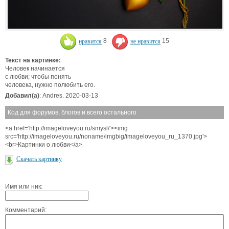
нравится
8
не нравится
15
Текст на картинке:
Человек начинается
с любви; чтобы понять
человека, нужно полюбить его.
Добавил(а)
: Andres. 2020-03-13
Код для форумов, блогов и всего остального
<a href='http://imageloveyou.ru/smysl/'><img
src='http://imageloveyou.ru/noname/imgbig/imageloveyou_ru_1370.jpg'>
<br>Картинки о любви</a>
Скачать картинку
Имя или ник:
Комментарий: