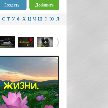
Создать
Добавить
С
Т
У
Ф
Х
Ц
Ч
Ш
Э
Ю
Я