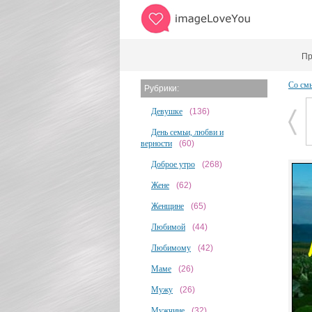
Пр
Со см
Рубрики:
Девушке
(136)
День семьи, любви и
верности
(60)
Доброе утро
(268)
Жене
(62)
Женщине
(65)
Любимой
(44)
Любимому
(42)
Маме
(26)
Мужу
(26)
Мужчине
(32)