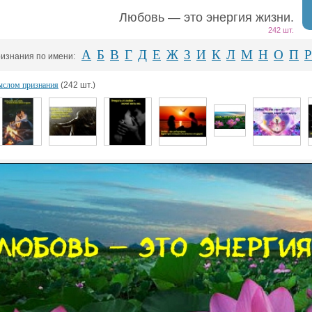
Любовь — это энергия жизни.
242 шт.
А
Б
В
Г
Д
Е
Ж
З
И
К
Л
М
Н
О
П
Р
изнания по имени:
ыслом признания
(242 шт.)