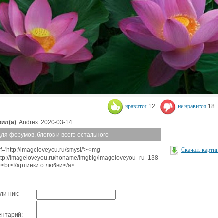
нравится
12
не нравится
18
ил(а)
: Andres. 2020-03-14
для форумов, блогов и всего остального
f='http://imageloveyou.ru/smysl/'><img
Скачать карти
http://imageloveyou.ru/noname/imgbig/imageloveyou_ru_138
'><br>Картинки о любви</a>
ли ник:
нтарий: