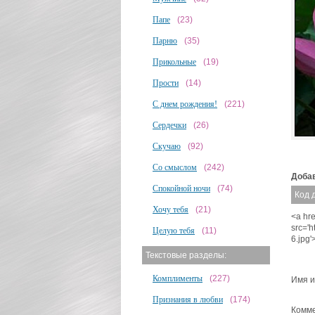
Папе
(23)
Парню
(35)
Прикольные
(19)
Прости
(14)
С днем рождения!
(221)
Сердечки
(26)
Скучаю
(92)
Со смыслом
(242)
Добав
Спокойной ночи
(74)
Код 
Хочу тебя
(21)
<a hre
src='
Целую тебя
(11)
6.jpg
Текстовые разделы:
Комплименты
(227)
Имя и
Признания в любви
(174)
Комме