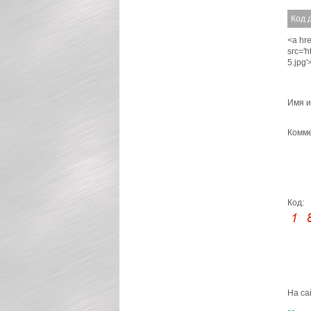
Код 
<a hre
src='
5.jpg
Имя и
Комме
Код:
На са