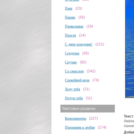
Папе
(23)
Парню
(35)
Прикольные
(19)
Прости
(14)
С днем рождения!
(221)
Сердечки
(26)
Скучаю
(92)
Со смыслом
(242)
Спокойной ночи
(74)
Хочу тебя
(21)
Целую тебя
(11)
Текстовые разделы:
Текст
Комплименты
(227)
Любов
пахне
Признания в любви
(174)
Добав