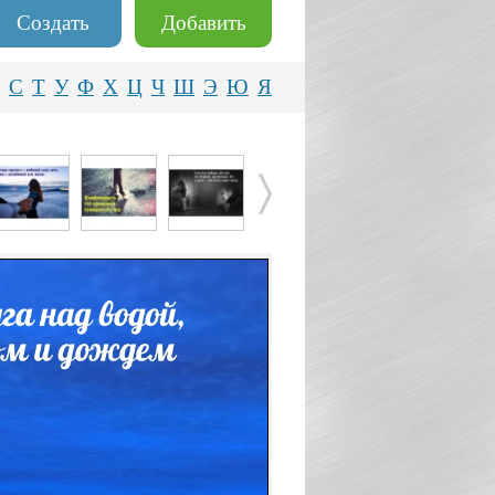
Создать
Добавить
С
Т
У
Ф
Х
Ц
Ч
Ш
Э
Ю
Я