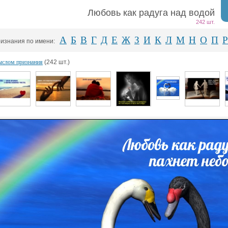
Любовь как радуга над водой
242 шт.
А
Б
В
Г
Д
Е
Ж
З
И
К
Л
М
Н
О
П
Р
изнания по имени:
ыслом признания
(242 шт.)