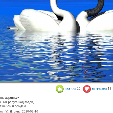
нравится
16
не нравится
18
 на картинке:
ь как радуга над водой,
т небом и дождем
ил(а)
: Дионис. 2020-03-16