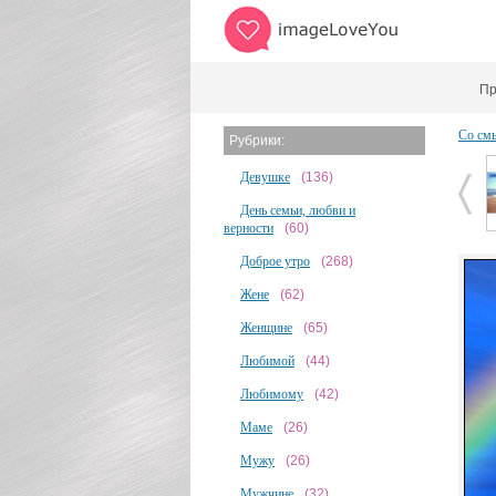
Пр
Со см
Рубрики:
Девушке
(136)
День семьи, любви и
верности
(60)
Доброе утро
(268)
Жене
(62)
Женщине
(65)
Любимой
(44)
Любимому
(42)
Маме
(26)
Мужу
(26)
Мужчине
(32)