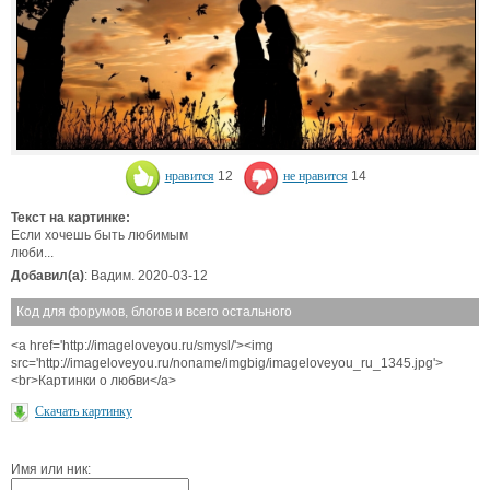
нравится
12
не нравится
14
Текст на картинке:
Если хочешь быть любимым
люби...
Добавил(а)
: Вадим. 2020-03-12
Код для форумов, блогов и всего остального
<a href='http://imageloveyou.ru/smysl/'><img
src='http://imageloveyou.ru/noname/imgbig/imageloveyou_ru_1345.jpg'>
<br>Картинки о любви</a>
Скачать картинку
Имя или ник: