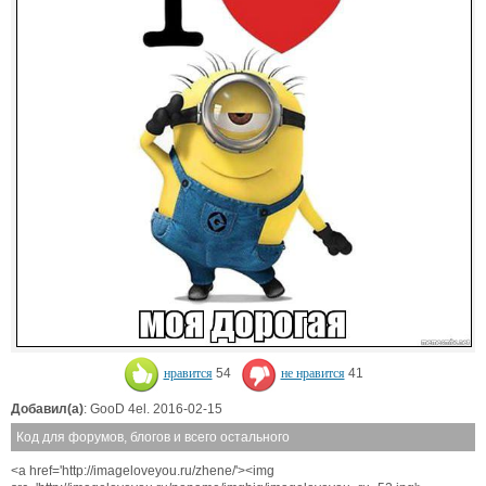
нравится
54
не нравится
41
Добавил(а)
: GooD 4el. 2016-02-15
Код для форумов, блогов и всего остального
<a href='http://imageloveyou.ru/zhene/'><img