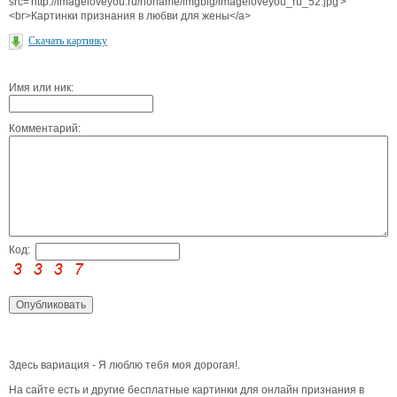
src='http://imageloveyou.ru/noname/imgbig/imageloveyou_ru_52.jpg'>
<br>Картинки признания в любви для жены</a>
Скачать картинку
Имя или ник:
Комментарий:
Код:
Здесь вариация - Я люблю тебя моя дорогая!.
На сайте есть и другие бесплатные картинки для онлайн признания в