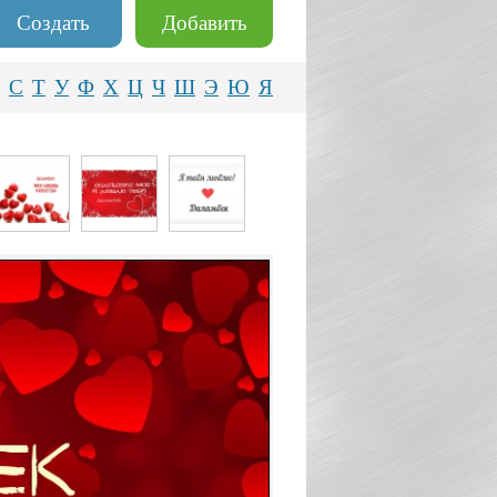
Создать
Добавить
С
Т
У
Ф
Х
Ц
Ч
Ш
Э
Ю
Я