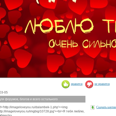
нравится
не нравится
03-05
для форумов, блогов и всего остального
ef='http://imageloveyou.ru/dalambek-1.php'><img
Скачать карти
http://imageloveyou.ru/imgbig/10728.jpg'><br>Я тебя люблю,
бек</a>