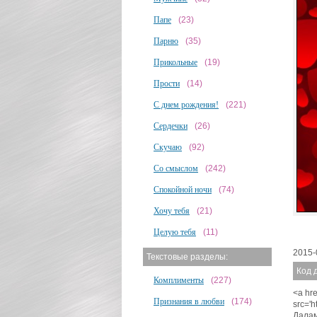
Папе
(23)
Парню
(35)
Прикольные
(19)
Прости
(14)
С днем рождения!
(221)
Сердечки
(26)
Скучаю
(92)
Со смыслом
(242)
Спокойной ночи
(74)
Хочу тебя
(21)
Целую тебя
(11)
2015-
Текстовые разделы:
Код 
Комплименты
(227)
<a hr
Признания в любви
(174)
src='
Далам