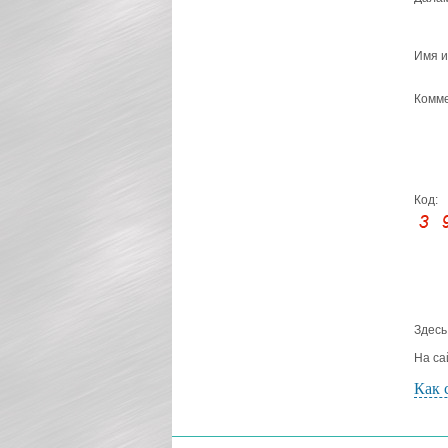
Имя и
Комме
Код:
Здесь
На са
Как 