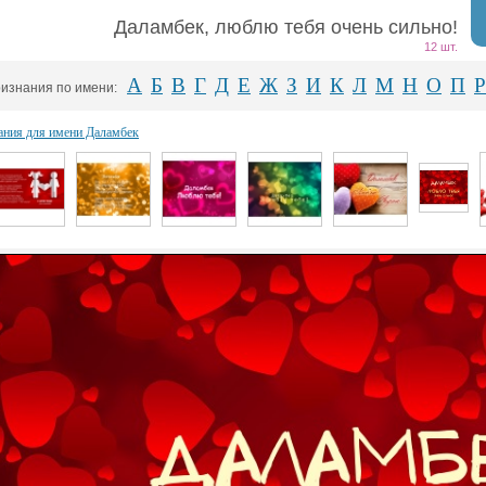
Даламбек, люблю тебя очень сильно!
12 шт.
А
Б
В
Г
Д
Е
Ж
З
И
К
Л
М
Н
О
П
Р
изнания по имени:
ания для имени Даламбек