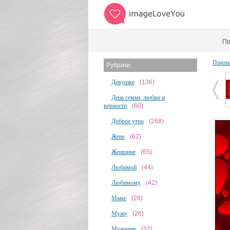
Пр
Призн
Рубрики:
Девушке
(136)
День семьи, любви и
верности
(60)
Доброе утро
(268)
Жене
(62)
Женщине
(65)
Любимой
(44)
Любимому
(42)
Маме
(26)
Мужу
(26)
Мужчине
(32)