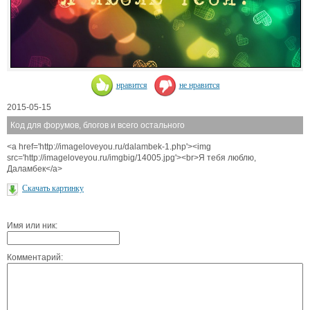
нравится
не нравится
2015-05-15
Код для форумов, блогов и всего остального
<a href='http://imageloveyou.ru/dalambek-1.php'><img
src='http://imageloveyou.ru/imgbig/14005.jpg'><br>Я тебя люблю,
Даламбек</a>
Скачать картинку
Имя или ник:
Комментарий: