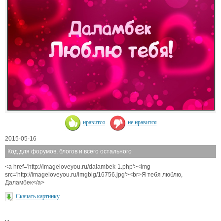
нравится
не нравится
2015-05-16
Код для форумов, блогов и всего остального
<a href='http://imageloveyou.ru/dalambek-1.php'><img
src='http://imageloveyou.ru/imgbig/16756.jpg'><br>Я тебя люблю,
Даламбек</a>
Скачать картинку