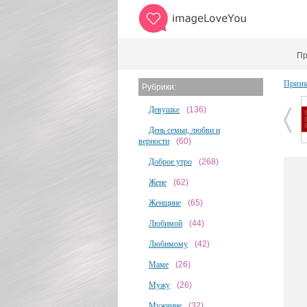
Пр
Призн
Рубрики:
Девушке
(136)
День семьи, любви и
верности
(60)
Доброе утро
(268)
Жене
(62)
Женщине
(65)
Любимой
(44)
Любимому
(42)
Маме
(26)
Мужу
(26)
Мужчине
(32)