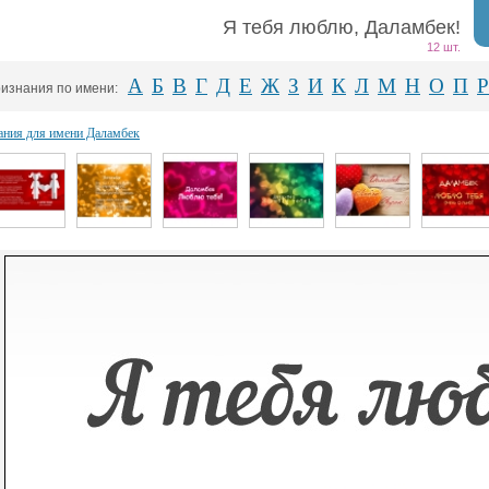
Я тебя люблю, Даламбек!
12 шт.
А
Б
В
Г
Д
Е
Ж
З
И
К
Л
М
Н
О
П
Р
изнания по имени:
ания для имени Даламбек