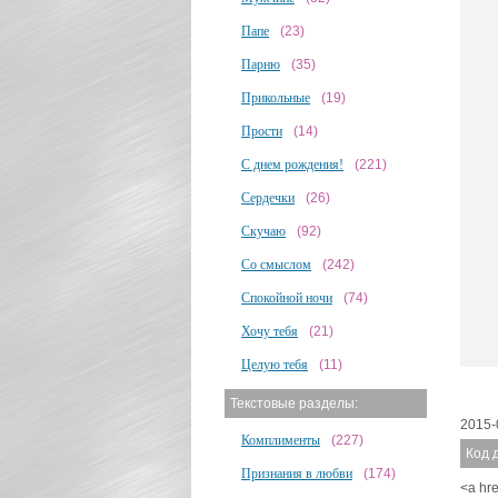
Папе
(23)
Парню
(35)
Прикольные
(19)
Прости
(14)
С днем рождения!
(221)
Сердечки
(26)
Скучаю
(92)
Со смыслом
(242)
Спокойной ночи
(74)
Хочу тебя
(21)
Целую тебя
(11)
Текстовые разделы:
2015-
Комплименты
(227)
Код 
Признания в любви
(174)
<a hr