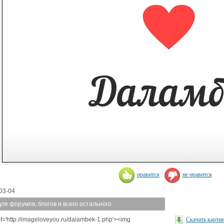
нравится
не нравится
03-04
для форумов, блогов и всего остального
ef='http://imageloveyou.ru/dalambek-1.php'><img
Скачать карти