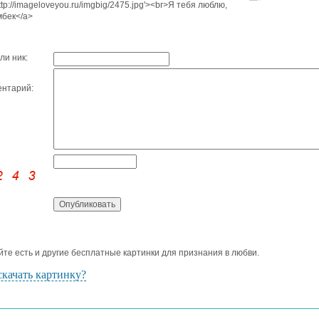
http://imageloveyou.ru/imgbig/2475.jpg'><br>Я тебя люблю,
бек</a>
ли ник:
нтарий:
йте есть и другие бесплатные картинки для признания в любви.
скачать картинку?