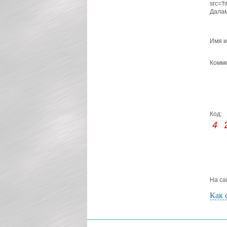
src='
Далам
Имя и
Комме
Код:
На са
Как 