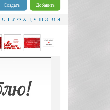
Создать
Добавить
С
Т
У
Ф
Х
Ц
Ч
Ш
Э
Ю
Я