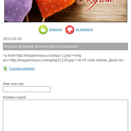
нравится
не нравится
2015-03-05
Код для форумов, блогов и всего остального
<a href='http://imageloveyou.ru/diyar-1.php'><img
src='http://imageloveyou.ru/imgbig/11230.jpg'><br>Я тебя люблю, Дияр</a>
Скачать картинку
Имя или ник:
Комментарий: