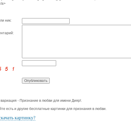
/a>
ли ник:
нтарий:
 вариация - Признание в любви для имени Дияр!.
йте есть и другие бесплатные картинки для признания в любви.
скачать картинку?