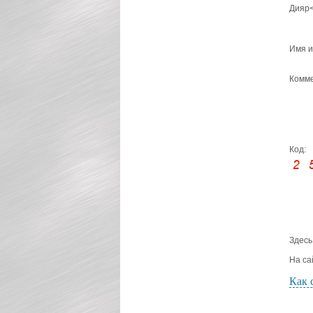
Дияр<
Имя и
Комме
Код:
Здесь
На са
Как 