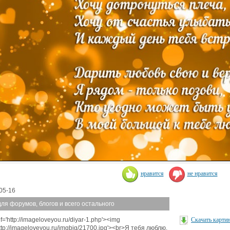
нравится
не нравится
05-16
для форумов, блогов и всего остального
f='http://imageloveyou.ru/diyar-1.php'><img
Скачать карти
http://imageloveyou.ru/imgbig/21700.jpg'><br>Я тебя люблю,