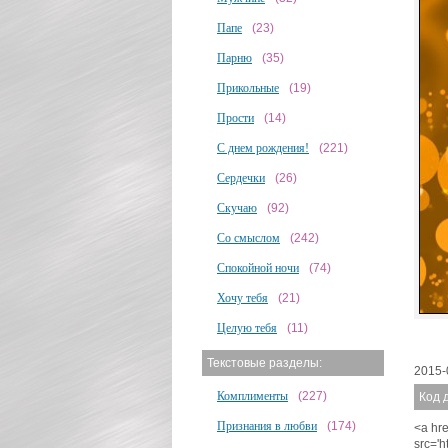
Папе
(23)
Парню
(35)
Прикольные
(19)
Прости
(14)
С днем рождения!
(221)
Сердечки
(26)
Скучаю
(92)
Со смыслом
(242)
Спокойной ночи
(74)
Хочу тебя
(21)
Целую тебя
(11)
Текстовые разделы:
2015-
Комплименты
(227)
Код 
Признания в любви
(174)
<a hre
src='