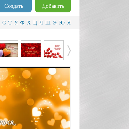
Создать
Добавить
С
Т
У
Ф
Х
Ц
Ч
Ш
Э
Ю
Я