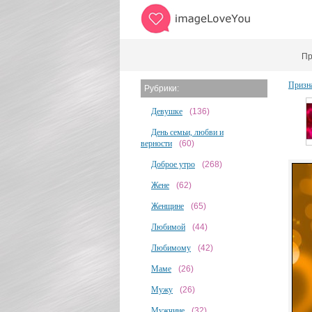
Пр
Призн
Рубрики:
Девушке
(136)
День семьи, любви и
верности
(60)
Доброе утро
(268)
Жене
(62)
Женщине
(65)
Любимой
(44)
Любимому
(42)
Маме
(26)
Мужу
(26)
Мужчине
(32)