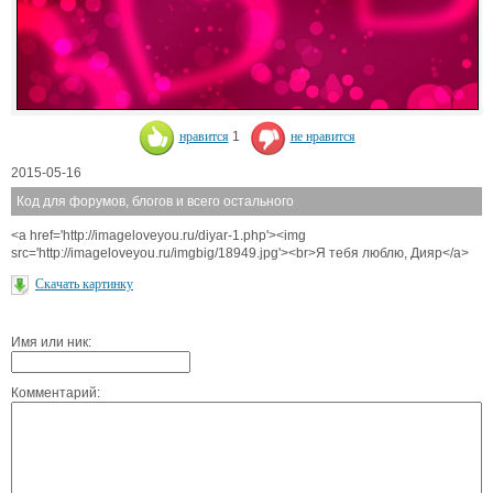
нравится
1
не нравится
2015-05-16
Код для форумов, блогов и всего остального
<a href='http://imageloveyou.ru/diyar-1.php'><img
src='http://imageloveyou.ru/imgbig/18949.jpg'><br>Я тебя люблю, Дияр</a>
Скачать картинку
Имя или ник:
Комментарий: