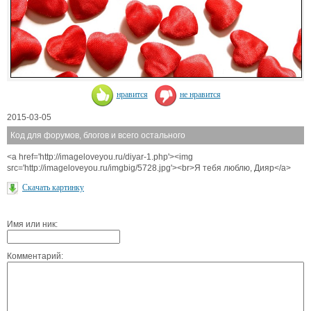
нравится
не нравится
2015-03-05
Код для форумов, блогов и всего остального
<a href='http://imageloveyou.ru/diyar-1.php'><img
src='http://imageloveyou.ru/imgbig/5728.jpg'><br>Я тебя люблю, Дияр</a>
Скачать картинку
Имя или ник:
Комментарий: