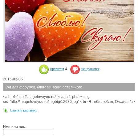
нравится
4
не нравится
2015-03-05
Код для форумов, блогов и всего остального
<a href='http://imageloveyou.ru/oksana-1.php'><img
src='http://imageloveyou.ru/imgbig/12630.jpg'><br>Я тебя люблю, Оксана</a>
Скачать картинку
Имя или ник: