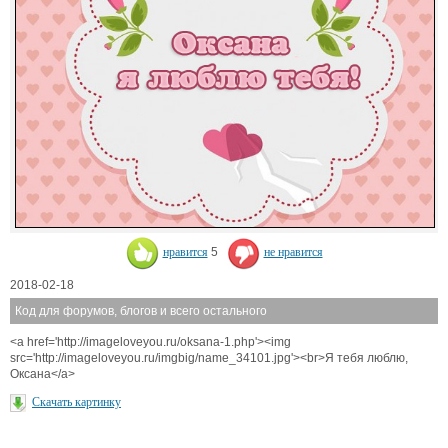
нравится
5
не нравится
2018-02-18
Код для форумов, блогов и всего остального
<a href='http://imageloveyou.ru/oksana-1.php'><img
src='http://imageloveyou.ru/imgbig/name_34101.jpg'><br>Я тебя люблю,
Оксана</a>
Скачать картинку