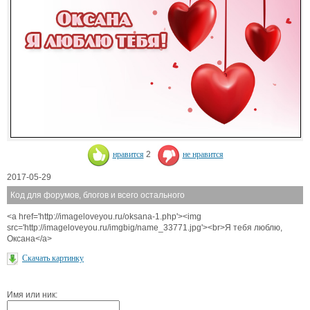
нравится
2
не нравится
2017-05-29
Код для форумов, блогов и всего остального
<a href='http://imageloveyou.ru/oksana-1.php'><img
src='http://imageloveyou.ru/imgbig/name_33771.jpg'><br>Я тебя люблю,
Оксана</a>
Скачать картинку
Имя или ник: