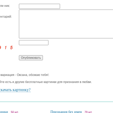
ли ник:
нтарий:
 вариация - Оксана, обожаю тебя!.
йте есть и другие бесплатные картинки для признания в любви.
скачать картинку?
винки
Признания без имен
50 шт.
79 шт.