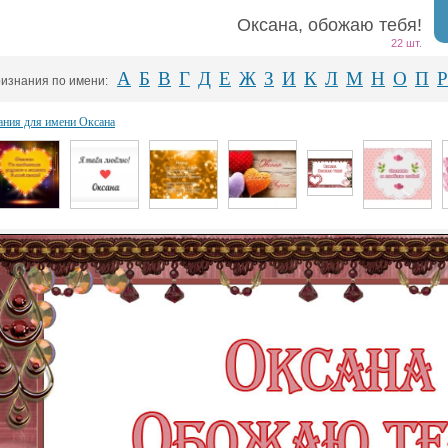
Оксана, обожаю тебя!
22 шт.
А
Б
В
Г
Д
Е
Ж
З
И
К
Л
М
Н
О
П
Р
изнания по имени:
ания для имени Оксана