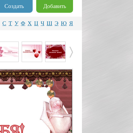
Создать
Добавить
С
Т
У
Ф
Х
Ц
Ч
Ш
Э
Ю
Я