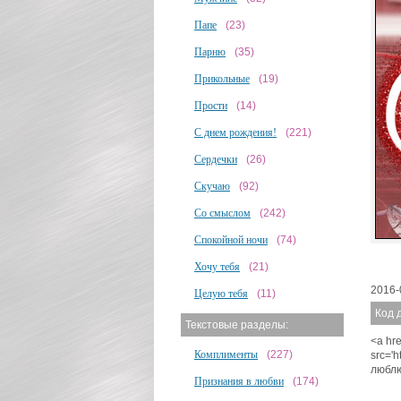
Папе
(23)
Парню
(35)
Прикольные
(19)
Прости
(14)
С днем рождения!
(221)
Сердечки
(26)
Скучаю
(92)
Со смыслом
(242)
Спокойной ночи
(74)
Хочу тебя
(21)
2016-
Целую тебя
(11)
Код 
Текстовые разделы:
<a hre
Комплименты
(227)
src='
люблю
Признания в любви
(174)