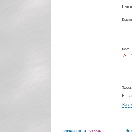
Имя и
Комме
Код:
Здесь
На са
Как 
Гостевая книга
Но
64 сообщ.