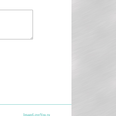
ImageLoveYou.ru