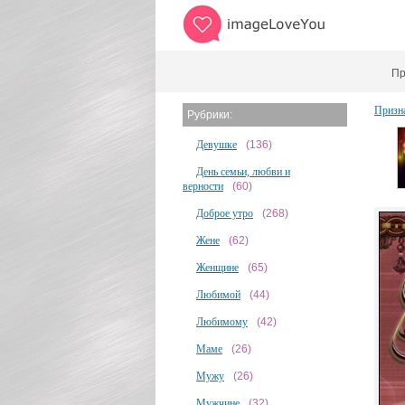
Пр
Призн
Рубрики:
Девушке
(136)
День семьи, любви и
верности
(60)
Доброе утро
(268)
Жене
(62)
Женщине
(65)
Любимой
(44)
Любимому
(42)
Маме
(26)
Мужу
(26)
Мужчине
(32)