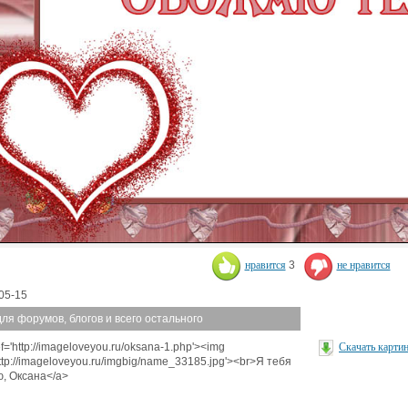
нравится
3
не нравится
05-15
для форумов, блогов и всего остального
f='http://imageloveyou.ru/oksana-1.php'><img
Скачать карти
http://imageloveyou.ru/imgbig/name_33185.jpg'><br>Я тебя
, Оксана</a>