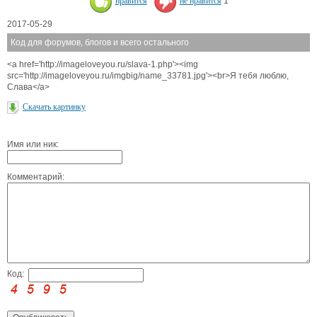
нравится
не нравится
1
2017-05-29
Код для форумов, блогов и всего остального
<a href='http://imageloveyou.ru/slava-1.php'><img
src='http://imageloveyou.ru/imgbig/name_33781.jpg'><br>Я тебя люблю,
Слава</a>
Скачать картинку
Имя или ник:
Комментарий:
Код: