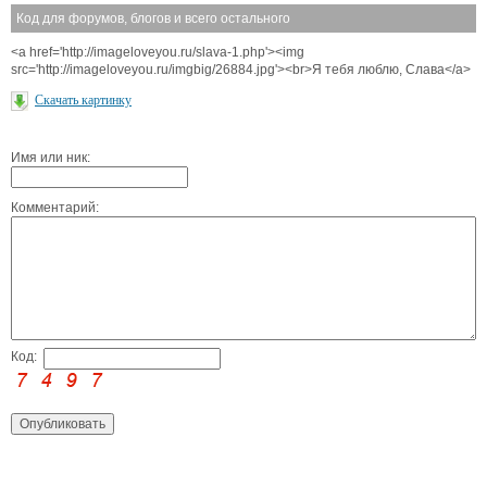
Код для форумов, блогов и всего остального
<a href='http://imageloveyou.ru/slava-1.php'><img
src='http://imageloveyou.ru/imgbig/26884.jpg'><br>Я тебя люблю, Слава</a>
Скачать картинку
Имя или ник:
Комментарий:
Код: