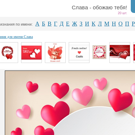
Слава - обожаю тебя!
20 шт.
А
Б
В
Г
Д
Е
Ж
З
И
К
Л
М
Н
О
П
Р
изнания по имени:
ания для имени Слава