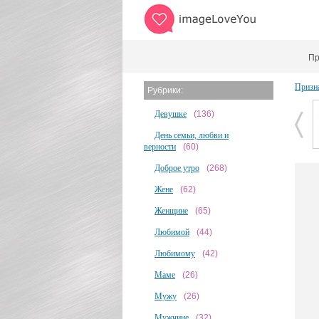
Пр
Призн
Рубрики:
Девушке
(136)
День семьи, любви и
верности
(60)
Доброе утро
(268)
Жене
(62)
Женщине
(65)
Любимой
(44)
Любимому
(42)
Маме
(26)
Мужу
(26)
Мужчине
(32)