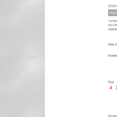
2018-
Код 
<a hre
src='
люблю
Имя и
Комме
Код:
Мээр