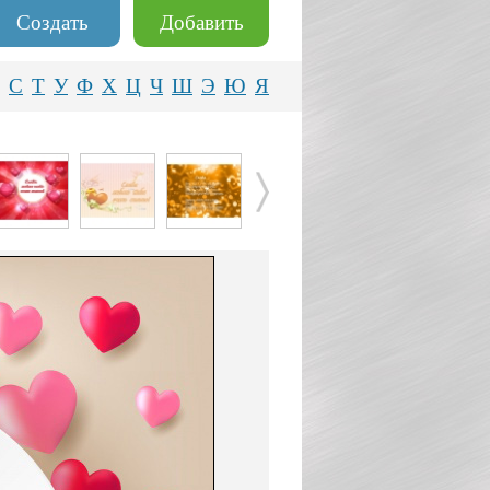
Создать
Добавить
С
Т
У
Ф
Х
Ц
Ч
Ш
Э
Ю
Я