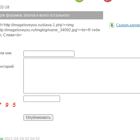
02-18
для форумов, блогов и всего остального
f='http://imageloveyou.ru/slava-1.php'><img
Скачать карти
http://imageloveyou.ru/imgbig/name_34092.jpg'><br>Я тебя
, Слава</a>
ли ник:
нтарий:
им
2021-04-26 02:04:52