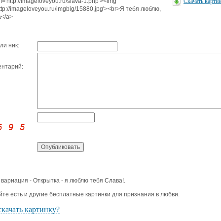
f='http://imageloveyou.ru/slava-1.php'><img
Скачать карти
http://imageloveyou.ru/imgbig/15880.jpg'><br>Я тебя люблю,
</a>
ли ник:
нтарий:
 вариация - Открытка - я люблю тебя Слава!.
йте есть и другие бесплатные картинки для признания в любви.
скачать картинку?