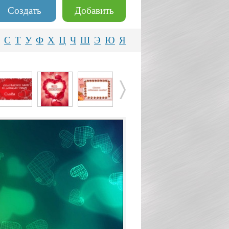
Создать
Добавить
С
Т
У
Ф
Х
Ц
Ч
Ш
Э
Ю
Я