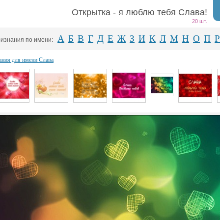
Открытка - я люблю тебя Слава!
20 шт.
А
Б
В
Г
Д
Е
Ж
З
И
К
Л
М
Н
О
П
Р
изнания по имени:
ания для имени Слава