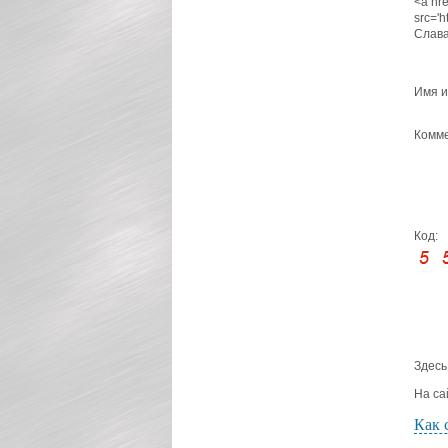
<a hre
src='
Слава
Имя и
Комме
Код:
Здесь
На са
Как 