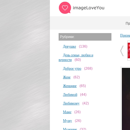
Пр
Призн
Рубрики:
Девушке
(136)
День семьи, любви и
верности
(60)
Доброе утро
(268)
Жене
(62)
Женщине
(65)
Любимой
(44)
Любимому
(42)
Маме
(26)
Мужу
(26)
Мужчине
(32)