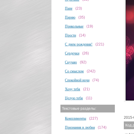
Папе
(23)
Парню
(35)
Прикольные
(19)
Прости
(14)
С днем рождения!
(221)
Сердечки
(26)
Скучаю
(92)
Со смыслом
(242)
Спокойной ночи
(74)
Хочу тебя
(21)
Целую тебя
(11)
Текстовые разделы:
2015-
Комплименты
(227)
Код 
Признания в любви
(174)