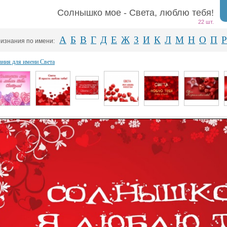
Солнышко мое - Света, люблю тебя!
22 шт.
А
Б
В
Г
Д
Е
Ж
З
И
К
Л
М
Н
О
П
Р
изнания по имени:
ания для имени Света