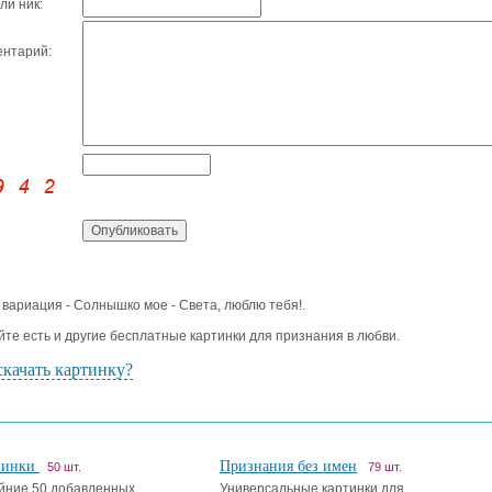
ли ник:
нтарий:
 вариация - Солнышко мое - Света, люблю тебя!.
йте есть и другие бесплатные картинки для признания в любви.
скачать картинку?
винки
Признания без имен
50 шт.
79 шт.
йние 50 добавленных
Универсальные картинки для