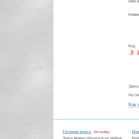
Имя и
Комме
Код:
Здесь
На са
Как 
Гостевая книга
Но
64 сообщ.
Здесь можно общаться на любые
Кра