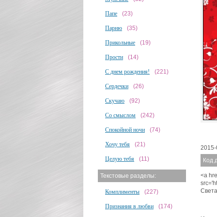
Папе
(23)
Парню
(35)
Прикольные
(19)
Прости
(14)
С днем рождения!
(221)
Сердечки
(26)
Скучаю
(92)
Со смыслом
(242)
Спокойной ночи
(74)
Хочу тебя
(21)
2015-
Целую тебя
(11)
Код 
<a hre
Текстовые разделы:
src='
Света
Комплименты
(227)
Признания в любви
(174)