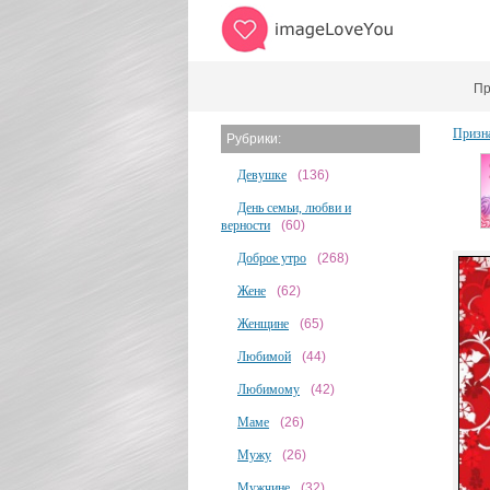
Пр
Призн
Рубрики:
Девушке
(136)
День семьи, любви и
верности
(60)
Доброе утро
(268)
Жене
(62)
Женщине
(65)
Любимой
(44)
Любимому
(42)
Маме
(26)
Мужу
(26)
Мужчине
(32)