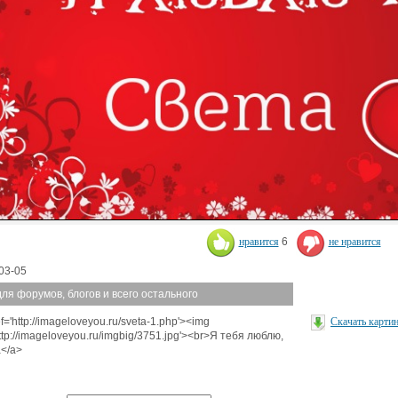
нравится
6
не нравится
03-05
для форумов, блогов и всего остального
f='http://imageloveyou.ru/sveta-1.php'><img
Скачать карти
http://imageloveyou.ru/imgbig/3751.jpg'><br>Я тебя люблю,
</a>