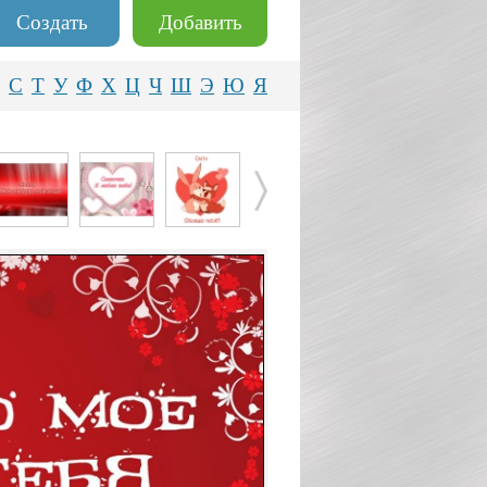
Создать
Добавить
С
Т
У
Ф
Х
Ц
Ч
Ш
Э
Ю
Я