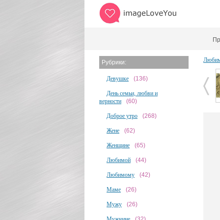
Пр
Любим
Рубрики:
Девушке
(136)
День семьи, любви и
верности
(60)
Доброе утро
(268)
Жене
(62)
Женщине
(65)
Любимой
(44)
Любимому
(42)
Маме
(26)
Мужу
(26)
Мужчине
(32)