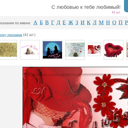
С любовью к тебе любимый!
42 шт.
А
Б
В
Г
Д
Е
Ж
З
И
К
Л
М
Н
О
П
Р
изнания по имени:
ому признания
(42 шт.)