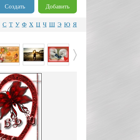
Создать
Добавить
С
Т
У
Ф
Х
Ц
Ч
Ш
Э
Ю
Я