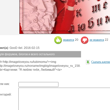
нравится
20
не нравится
22
ил(а)
: GooD 4el. 2016-02-15
для форумов, блогов и всего остального
f='http://imageloveyou.ru/lubimomu/'><img
Скачать карти
http://imageloveyou.ru/noname/imgbig/imageloveyou_ru_158.
<br>Картинки: "Я люблю тебя, Любимый!"</a>
ли ник:
нтарий: