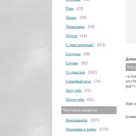
Папе
(23)
Парню
(35)
Прикольные
(19)
Прости
(14)
С днем рождения!
(221)
Сердечки
(26)
Добав
Скучаю
(92)
Код 
Со смыслом
(242)
<a hre
Спокойной ночи
(74)
src='
jpg'>
Хочу тебя
(21)
Целую тебя
(11)
Имя и
Текстовые разделы:
Комме
Комплименты
(227)
Признания в любви
(174)