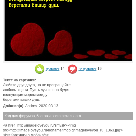
нравится
14
не нравится
19
Текст на картинке:
Любите друг друга, но не превращайте
любовь в цепи. Пусть лучше она будет
волнующим морем между
берегами ваших душ.
Добавил(а)
: Andres. 2020-03-13
Код для форумов, блогов и всего остального
<a href='http://imageloveyou.ru/smysl/'><img
src='http://imageloveyou.ru/noname/imgbig/imageloveyou_ru_1363.jpg'>
<br>Картинки о любви</a>