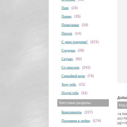
Папе
(23)
Парню
(35)
Прикольные
(19)
Прости
(14)
С днем рождения!
(221)
Сердечки
(26)
Скучаю
(92)
Со смыслом
(242)
Спокойной ночи
(74)
Хочу тебя
(21)
Целую тебя
(11)
Добав
Текстовые разделы:
Код 
Комплименты
(227)
<a hre
src='
Признания в любви
(174)
pg'><