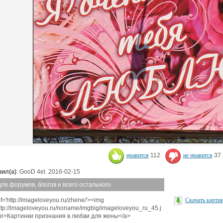
нравится
112
не нравится
37
ил(а)
: GooD 4el. 2016-02-15
для форумов, блогов и всего остального
f='http://imageloveyou.ru/zhene/'><img
Скачать карти
http://imageloveyou.ru/noname/imgbig/imageloveyou_ru_45.j
br>Картинки признания в любви для жены</a>