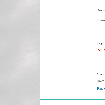
Имя и
Комме
Код:
Здесь
На са
Как 