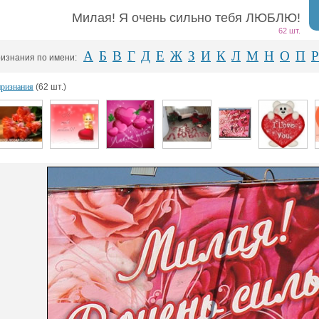
Милая! Я очень сильно тебя ЛЮБЛЮ!
62 шт.
А
Б
В
Г
Д
Е
Ж
З
И
К
Л
М
Н
О
П
Р
изнания по имени:
признания
(62 шт.)