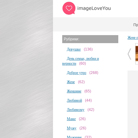
Пр
Жене 
Рубрики:
Девушке
(136)
День семьи, любви и
верности
(60)
Доброе утро
(268)
Жене
(62)
Женщине
(65)
Любимой
(44)
Любимому
(42)
Маме
(26)
Мужу
(26)
Мужчине
(32)