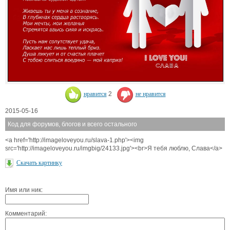
нравится
2
не нравится
2015-05-16
Код для форумов, блогов и всего остального
<a href='http://imageloveyou.ru/slava-1.php'><img
src='http://imageloveyou.ru/imgbig/24133.jpg'><br>Я тебя люблю, Слава</a>
Скачать картинку
Имя или ник:
Комментарий: